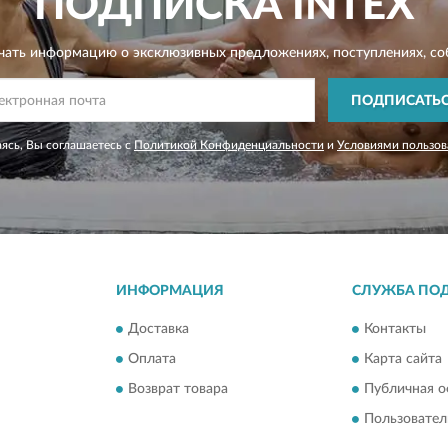
ПОДПИСКА
INTEX
чать информацию о эксклюзивных предложениях,
поступлениях, со
ПОДПИСАТЬ
ясь, Вы соглашаетесь с
Политикой Конфиденциальности
и
Условиями пользов
ИНФОРМАЦИЯ
СЛУЖБА ПО
Доставка
Контакты
Оплата
Карта сайта
Возврат товара
Публичная о
Пользовател