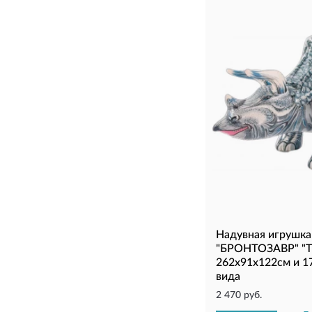
Надувная игрушка
"БРОНТОЗАВР" "
262х91х122см и 17
вида
2 470 руб.