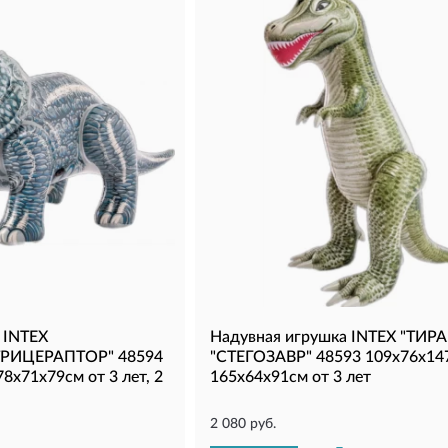
 INTEX
Надувная игрушка INTEX "ТИР
ТРИЦЕРАПТОР" 48594
"СТЕГОЗАВР" 48593 109х76х14
8х71х79см от 3 лет, 2
165х64х91см от 3 лет
2 080 руб.