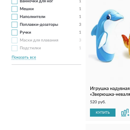
Ванночки для ног
1
Мешки
1
Наполнители
1
Поплавки-дозаторы
3
Ручки
1
Маски для плавания
3
Подстилки
1
Показать все
Игрушка надувная
«Зверюшка-неваля
520 руб.
КУПИТЬ