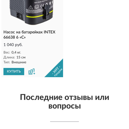
Насос на батарейках INTEX
66638 6 «C»
1 040 руб.
Вес:
0,4 кг.
Длина:
15 см
Тип:
Внешние
- ХИТ -
продаж
КУПИТЬ
Последние отзывы или
вопросы