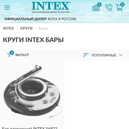
0
0
ЬНЫЙ ДИЛЕР
INTEX В РОССИИ
ДОСТАВ
INTEX
КРУГИ
Бары
КРУГИ INTEX БАРЫ
1
ФИЛЬТР
ПОПУЛЯРНЫЕ