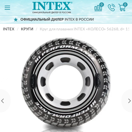
0
0
АЛЬНЫЙ ДИЛЕР
INTEX В РОССИИ
ДОС
INTEX
КРУГИ
Круг для плавания INTEX «КОЛЕСО» 56268, d= 114с