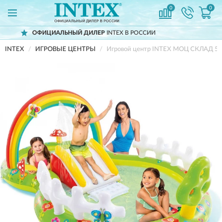
0
0
ЛЬНЫЙ ДИЛЕР
INTEX В РОССИИ
ДОСТ
INTEX
ИГРОВЫЕ ЦЕНТРЫ
Игровой центр INTEX МОЦ СКЛАД 5715